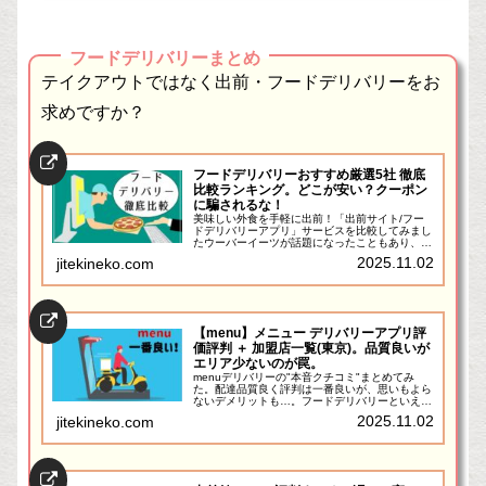
フードデリバリーまとめ
テイクアウトではなく出前・フードデリバリーをお
求めですか？
フードデリバリーおすすめ厳選5社 徹底
比較ランキング。どこが安い？クーポン
に騙されるな！
美味しい外食を手軽に出前！「出前サイト/フー
ドデリバリーアプリ」サービスを比較してみまし
たウーバーイーツが話題になったこともあり、出
前サイト(フードデリバリーサイト)が注目を浴び
2025.11.02
jitekineko.com
ています。実は私も結構使ってるんです。非常に
便利！出前・フード...
【menu】メニュー デリバリーアプリ評
価評判 ＋ 加盟店一覧(東京)。品質良いが
エリア少ないのが罠。
menuデリバリーの"本音クチコミ"まとめてみ
た。配達品質良く評判は一番良いが、思いもよら
ないデメリットも…。フードデリバリーといえば
「ウーバーイーツ」ですがとにかく評判が悪い。
2025.11.02
jitekineko.com
そのため、出前館やmenu(メニュー)を使ってい
る人も多いでし...