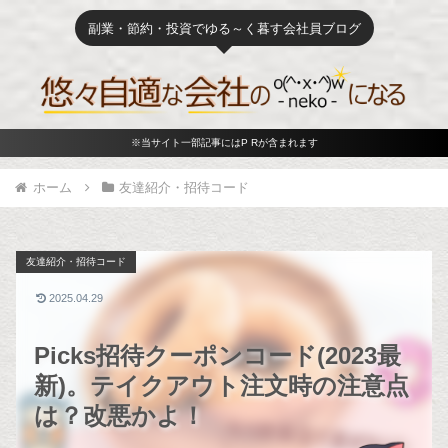
副業・節約・投資でゆる～く暮す会社員ブログ
※当サイト一部記事にはP Rが含まれます
ホーム
友達紹介・招待コード
友達紹介・招待コード
2025.04.29
Picks招待クーポンコード(2023最
新)。テイクアウト注文時の注意点
は？改悪かよ！