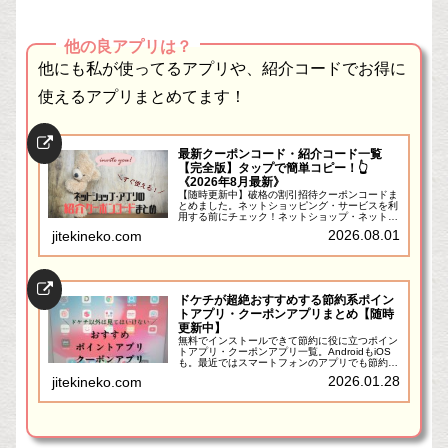
他の良アプリは？
他にも私が使ってるアプリや、紹介コードでお得に
使えるアプリまとめてます！
最新クーポンコード・紹介コード一覧
【完全版】タップで簡単コピー！👆
《2026年8月最新》
【随時更新中】破格の割引招待クーポンコードま
とめました。ネットショッピング・サービスを利
用する前にチェック！ネットショップ・ネットサ
ービス・アプリなどの中には、「クーポンコー
2026.08.01
jitekineko.com
ド」を入力することで、お得に利用できるものが
最近は非常に増えてきて...
ドケチが超絶おすすめする節約系ポイン
トアプリ・クーポンアプリまとめ【随時
更新中】
無料でインストールできて節約に役に立つポイン
トアプリ・クーポンアプリ一覧。AndroidもiOS
も。最近ではスマートフォンのアプリでも節約に
役立つものが増えました。ポイントアプリ、クー
2026.01.28
jitekineko.com
ポンアプリ、キャッシュレス・QRコード決済ア
プリ、家計簿...