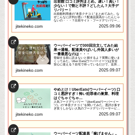
出前館 口コミ評判まとめ。遅い！高い！
少ない！で割と不評？どしたん？大手デ
リバリー！
出前館利用者の"本音クチコミ"まとめてみた。な
ぜこんなに評判が悪い？配達品質高かったんじゃ
ないの・・・？出前サイト・フードデリバリーと
いえば「出前館」を思い浮かべる人も多いのでは
2025.09.06
jitekineko.com
ないでしょうか？私もウーバーイーツ、menuと
合わせて良く使う...
ウーバーイーツで300回注文してみた結
果⇒通報。配達員やばいし外国人多いが
一番最悪なのは・・・
登録する前に読まないと損するよ？実際に使いま
くってみた。Uber Eats(ウーバーイーツ)は安全
安心に使える？自宅で待っているだけで、近所の
有名店・マクドナルドなどのファストフードなど
2025.09.07
jitekineko.com
の外食を楽しむことができるオンラインフードデ
リバリーサ...
やめとけ！UberEats(ウーバーイーツ) 口
コミ悪評すぎ！怖い犯罪者の巣窟、料理
はぐちゃぐちゃ…
人気フードデリバリー「UberEats(ウーバーイー
ツ)」の"本音クチコミ"を聞いてみた。悪評が多す
ぎ笑うしかない人気のフードデリバリーサービス
「UberEats(ウーバーイーツ)」ですけど、ネット
2025.09.07
jitekineko.com
上には色々悪い噂がありますが、実際のところ...
ウーバーイーツ配達員「稼げません」。