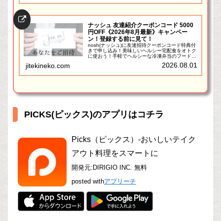
ーツの劣化がヒド...
ナッシュ 友達紹介クーポンコード 5000
円OFF《2026年8月最新》キャンペー
ン！登録する前に見て！
nosh(ナッシュ)に友達招待クーポンコード特典付
きで申し込み！美味しいヘルシー宅配食をオトク
に使おう！手軽でヘルシーな冷凍弁当のフードデ
リバリーサービス「nosh(ナッシュ)」の友達紹介
2026.08.01
jitekineko.com
URL（クーポンコードが自動適用されます）を公
開して...
PICKS(ピックス)のアプリはコチラ
Picks（ピックス）-おいしいテイク
アウト料理をスマートに
開発元:
DIRIGIO INC.
無料
posted with
アプリーチ