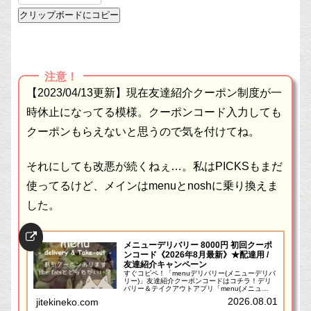
クリップボードにコピー
注意！
【2023/04/13更新】現在友達紹介クーポン制度が一
時休止になってる模様。クーポンコード入力しても
クーポンもらえないと思うので気を付けてね。
それにしても改悪が続くねぇ…。私はPICKSもまだ
使ってるけど、メインはmenuとnoshに乗り換えま
した。
メニューデリバリー 8000円 初回クーポ
ンコード《2026年8月最新》★配達用 /
友達紹介キャンペーン
すぐコピペ！「menuデリバリー(メニューデリバ
リー)」友達紹介クーポンコードはコチラ！デリ
バリー＆テイクアウトアプリ「menu(メニュ
ー)」も、デリバリーアプリの一般浸透と合わせ
2026.08.01
jitekineko.com
て非常に人気になってきてますね～。ウーバーイ