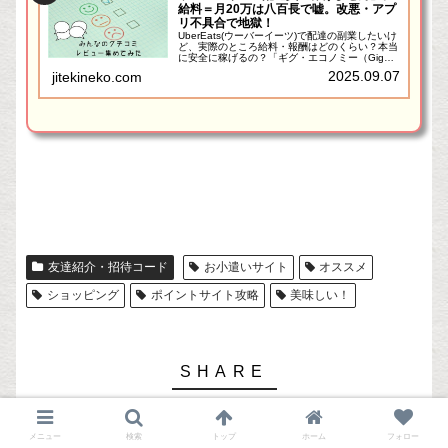
給料＝月20万は八百長で嘘。改悪・アプ
リ不具合で地獄！
UberEats(ウーバーイーツ)で配達の副業したいけ
ど、実際のところ給料・報酬はどのくらい？本当
に安全に稼げるの？「ギグ・エコノミー（Gig
Economy）」や「ギグワーカー」といった言葉
2025.09.07
jitekineko.com
をネットでも良く見るようになり、副業や単発の
仕事...
友達紹介・招待コード
お小遣いサイト
オススメ
ショッピング
ポイントサイト攻略
美味しい！
メニュー
検索
トップ
ホーム
フォロー