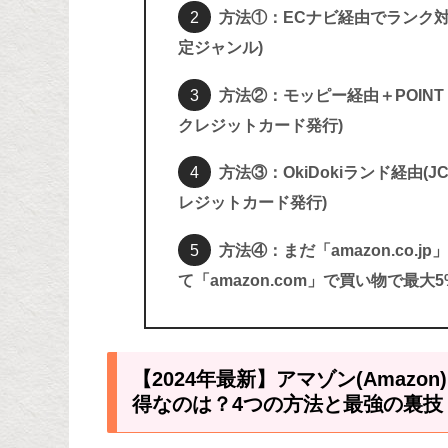
方法①：ECナビ経由でランク対象
定ジャンル)
方法②：モッピー経由＋POINT WA
クレジットカード発行)
方法③：OkiDokiランド経由(J
レジットカード発行)
方法④：まだ「amazon.co.jp
て「amazon.com」で買い物で最
【2024年最新】アマゾン(Amaz
得なのは？4つの方法と最強の裏技