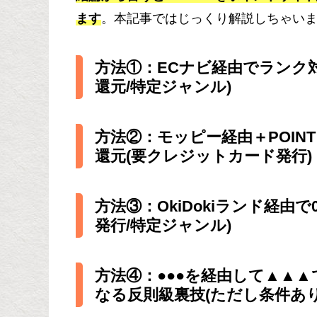
ます
。本記事ではじっくり解説しちゃい
方法①：ECナビ経由でランク対象
還元/特定ジャンル)
方法②：モッピー経由＋POINT WA
還元(要クレジットカード発行)
方法③：OkiDokiランド経由で
発行/特定ジャンル)
方法④：●●●を経由して▲▲
なる反則級裏技(ただし条件あり