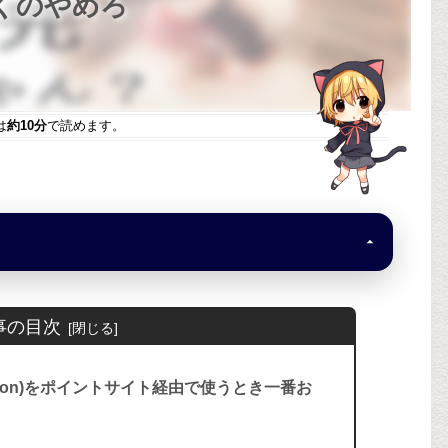
くのやめろ
は
約10分
で読めます。
事の目次
azon)をポイントサイト経由で使うとき一番お