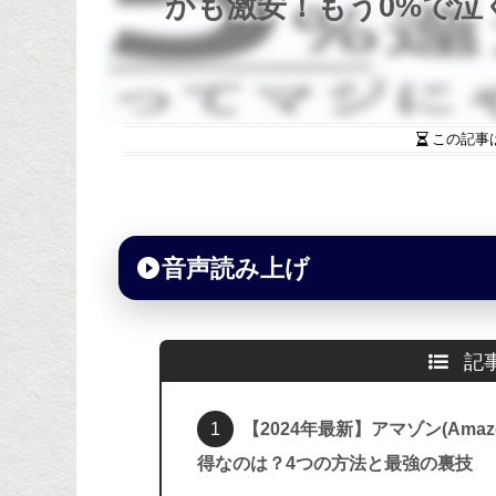
かも激安！もう0%で泣
この記事
音声読み上げ
記
【2024年最新】アマゾン(Am
得なのは？4つの方法と最強の裏技