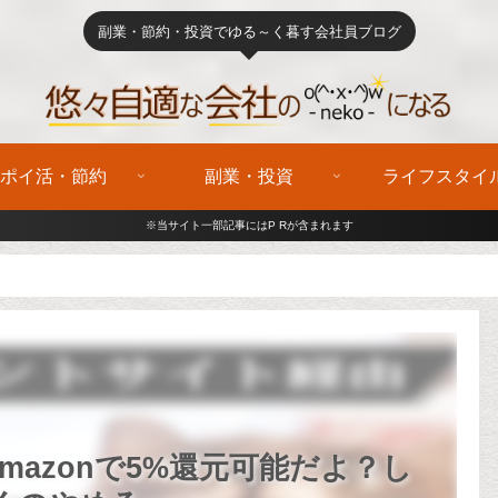
副業・節約・投資でゆる～く暮す会社員ブログ
ポイ活・節約
副業・投資
ライフスタイ
※当サイト一部記事にはP Rが含まれます
azonで5%還元可能だよ？し