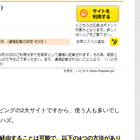
引用元：ハピタス https://hapitas.jp/
ッピングの2大サイトですから、使う人も多いでし
いハズ。
ト経由することは可能で、以下の4つの方法があり