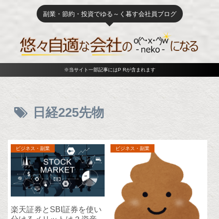
副業・節約・投資でゆる～く暮す会社員ブログ
※当サイト一部記事にはP Rが含まれます
日経225先物
ビジネス・副業
ビジネス・副業
楽天証券とSBI証券を使い