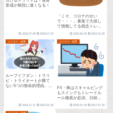
分けるメリットは？資産
形成が格段に速くなる！
「くそ、コロナのせい
で・・・」暴落で大損し
て憤慨してる残念トレー
ダーに一言いいたい。
2026.07.08
2026.07.20
2020.05.26
2022.01.25
ビジネス・副業
ビジネス・副業
ループイフダン・トラリ
ピ・トライオートが勝て
ない5つの致命的理由。自
FX・株はスキャルピング
動売買の既存ストラテジ
もスイングもトレードル
ーを使ってはいけない。
ール徹底が必須。日経平
均大暴落で逝っちゃう
2016.11.11
2022.01.26
2016.01.18
2017.07.16
よ？