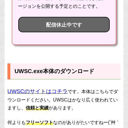
ージョンを公開する予定とのことです。
・モリモリ選手権のプレイ（座標）
・5ポイントクリックのゲームをプレイ
配信休止中です
・5ポイントクリックページのクリックポイ
ント
・ポイントの森ページのクリックポイント
ダウンロード後、スクリプトをメモ張で開
き、「★メールアドレス★」「★パスワード
★」のところを、
UWSC.exe本体のダウンロード
げん玉のアカウント情報に書き換えてくださ
UWSCのサイトはコチラ
です。本体はこちらでダ
い。
ウンロードください。UWSCはかなり広く使われてい
また、モリモリ選手権がうまく実行できない
ますし、
信頼と実績
があります。
場合は、必要に応じて座標位置を変更するこ
何よりも
フリーソフト
なのがありがたいですねー(´艸｀
とができます。