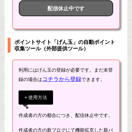
巡回ツール（UWSC）を公開し
ます
配信休止中です
同時にCMじゃんけんもプレイする仕様に
CMくじ（dreevee.com）自動巡回ツ
ールCMくじ（dreevee.com）自動巡
変更
回ツールを作成いたしましたので、公
開致します(^^)/本ツールを使うと、ポ
イントサイト横断で、設定したポイン
トサイトのCMくじ
（dreevee.com）...
2016/01/15：rev3
2025.04.29
jitekineko.com
サイト側仕様変更に対応
ポイントサイト「げん玉」の自動ポイント
収集ツール（外部提供ツール）
利用にはげん玉の登録が必要です。まだ未登
コチラから登録
録の場合は
できます。
+ 使用方法
ポイントサイト「げん玉」のUWSCによる自
作成者の方の都合につき、配信休止中です。
動ポイント収集ツールです。以下を自動で実
作成者の方の新ブログにて機能拡充した新バ
施します。