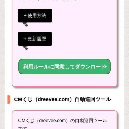
+ 使用方法
下記の2ファイル構成です。
+ 更新履歴
・実行ファイル：PT_CLK_ITEM_rev1.UWS
・巡回リスト：PT_CLK_ITEM.txt
2015/12/20：rev1
巡回リストには、「アドレスのリスト」と
利用ルールに同意してダウンロード
新規作成
「クリック先URLに含まれる文字」
2017/11/07：rev2
を「TAB区切り」で入力してご利用くださ
い。
ブログ巡回を除外しました(自由に利用く
CMくじ（dreevee.com）自動巡回ツール
ださい)。
使い方は下記の記事を参考にしてください。
CMくじ（dreevee.com）の自動巡回ツール
python版・UWSC版 クリック
です。
自動化ツール無料ダウンロー