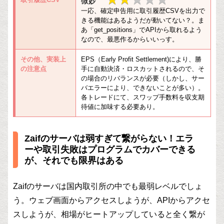
微妙
★
一応、確定申告用に取引履歴CSVを出力で
★★
★
きる機能はあるようだが動いてない？。ま
あ「get_positions」でAPIから取れるよう
★
なので、最悪作るからいいっす。
その他、実装上
EPS（Early Profit Settlement)により、勝
の注意点
手に自動決済・ロスカットされるので、そ
の場合のリバランスが必要（しかし、サー
バエラーにより、できないことが多い）。
各トレードにて、スワップ手数料を収支期
待値に加味する必要あり。
Zaifのサーバは弱すぎて繋がらない！エラ
ーや取引失敗はプログラムでカバーできる
が、それでも限界はある
Zaifのサーバは国内取引所の中でも最弱レベルでしょ
う。ウェブ画面からアクセスしようが、APIからアクセ
スしようが、相場がヒートアップしていると全く繋が