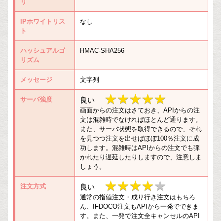
リ
IPホワイトリス
なし
ト
ハッシュアルゴ
HMAC-SHA256
リズム
メッセージ
文字列
★★★★★
★★★★★
サーバ強度
良い
画面からの注文はさておき、APIからの注
文は混雑時でなければほとんど通ります。
また、サーバ状態を取得できるので、それ
を見つつ注文を出せばほぼ100％注文に成
功します。混雑時はAPIからの注文でも弾
かれたり遅延したりしますので、注意しま
しょう。
★★★★
★★★★★
注文方式
良い
通常の指値注文・成り行き注文はもちろ
★
ん、IFDOCO注文もAPIから一発でできま
す。また、一発で注文全キャンセルのAPI