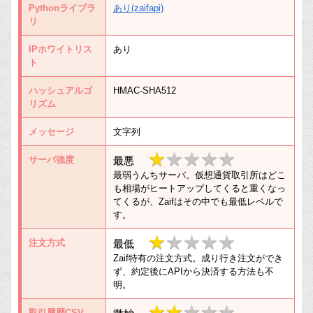
Pythonライブラ
あり(zaifapi)
リ
IPホワイトリス
あり
ト
ハッシュアルゴ
HMAC-SHA512
リズム
メッセージ
文字列
★
★★★★★
サーバ強度
最悪
最弱うんちサーバ。仮想通貨取引所はどこ
★
も相場がヒートアップしてくると重くなっ
てくるが、Zaifはその中でも最低レベルで
★
す。
★
★
★★★★★
注文方式
最低
★
Zaif特有の注文方式。成り行き注文ができ
★
ず、約定後にAPIから決済する方法も不
明。
★
★★
★★★★★
取引履歴CSV