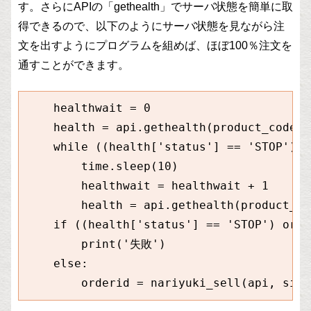
す。さらにAPIの「gethealth」でサーバ状態を簡単に取
得できるので、以下のようにサーバ状態を見ながら注
文を出すようにプログラムを組めば、ほぼ100％注文を
通すことができます。
    healthwait = 0

    health = api.gethealth(product_code="
    while ((health['status'] == 'STOP') o
        time.sleep(10)

        healthwait = healthwait + 1

        health = api.gethealth(product_co
    if ((health['status'] == 'STOP') or (
        print('失敗')

    else:

        orderid = nariyuki_sell(api, size