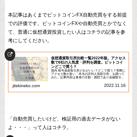
本記事はあくまでビットコインFX自動売買をする前提
での評価です。ビットコインFXや自動売買とかでなく
て、普通に仮想通貨投資したい人はコチラの記事を参
考にしてください。
仮想通貨取引所比較一覧2022年版。アクセス
数で8社の人気度・評判を調査。ビットコイ
ンどこで買う？
国内 暗号資産取引所どれがいい？どこで買う？実際に
アクセス数が多い「本当の評判人気取引所」を調べて
みた。記事内容は著者の主観・感想であり金融取引を
推奨するものではありません。暗号資産・仮想通貨取
引にはリスクがありますので自己責任で投資くださ...
2022.11.16
jitekineko.com
「自動売買したいけど、検証用の過去データがない
よ・・・」って人はコチラ。