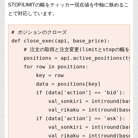
STOP/LIMITの幅をティッカー現在値を中軸に狭めるこ
とで対応しています。
# ポジションのクローズ

def close_exec(api, base_price):

    # 注文の取得と注文変更(limitとstopの幅を狭め
    positions = api.active_positions(type
    for row in positions:

        key = row

        data = positions[key]

        if (data['action'] == 'bid'):

            val_sonkiri = int(round(base_
            val_rikaku = int(round(base_p
        if (data['action'] == 'ask'):

            val_sonkiri = int(round(base_
            val_rikaku = int(round(base_p