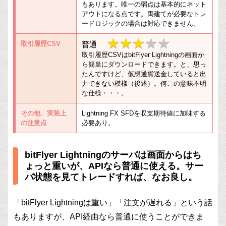
もあります。唯一の弱点は基本的にネット
アウトになる点です。両建てが必要なトレ
ードロジックの場合は対応できません。
★★★
★★★★★
取引履歴CSV
普通
取引履歴CSVはbitFlyer Lightningの画面か
★★
ら簡単にダウンロードできます。と、思っ
たんですけど、仮想通貨送金していると出
力できない模様（後述）。何この意味不明
な仕様・・・。
その他、実装上
Lightning FX SFDを収支期待値に加味する
の注意点
必要あり。
bitFlyer Lightningのサーバは画面からはち
ょっと重いが、APIなら普通に使える。サー
バ状態を見てトレードすれば、なお良し。
「bitFlyer Lightningは重い」「注文が遅れる」という話
もありますが、API経由なら普通に使うことができま