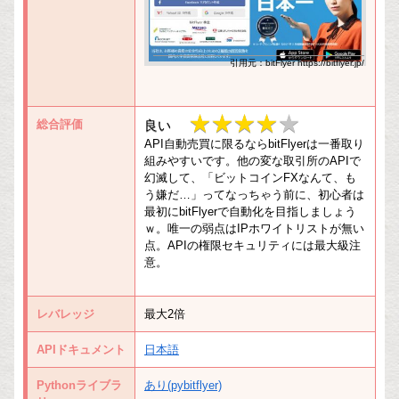
引用元：bitFlyer https://bitflyer.jp/
★★★★
★★★★★
総合評価
良い
API自動売買に限るならbitFlyerは一番取り
★
組みやすいです。他の変な取引所のAPIで
幻滅して、「ビットコインFXなんて、も
う嫌だ…」ってなっちゃう前に、初心者は
最初にbitFlyerで自動化を目指しましょう
ｗ。唯一の弱点はIPホワイトリストが無い
点。APIの権限セキュリティには最大級注
意。
レバレッジ
最大2倍
APIドキュメント
日本語
Pythonライブラ
あり(pybitflyer)