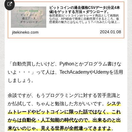
ビットコインの過去価格CSVデータ(分足4本
値)をゲットする方法＋ダウンロード。
仮想通貨(ビットコイン)がトレード商品として画期的
なのは、API経由で簡単に自動売買できるところ。仮
想通貨の魅力とはなんでしょう？バカみたいな値上が
り？ブロックチェーンの将来性？まあ、それもあるで
しょうけど、投機・トレードやマネーゲームの商...
2024.01.08
jitekineko.com
「自動売買したいけど、Pythonとかプログラム書けな
いよ・・・」って人は、TechAcademyやUdemyを活用
しましょう。
余談ですが、もうプログラミングに対する苦手意識と
か払拭して、ちゃんと勉強した方がいいです。
システ
ムトレードやビットコインに限った話ではなく、これ
からは自動化・人工知能の時代なので、出来るのと出
来ないのじゃ、見える世界が全然違ってきますよ
。