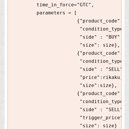
         time_in_force="GTC",

         parameters = [

                       {"product_code":"F
                        "condition_type":
                        "side" : "BUY" ,

                        "size": size},

                       {"product_code":"F
                        "condition_type":
                        "side" : "SELL",

                        "price":rikaku,

                        "size":size},

                       {"product_code":"F
                        "condition_type":
                        "side" : "SELL",

                        "trigger_price":s
                        "size": size}
