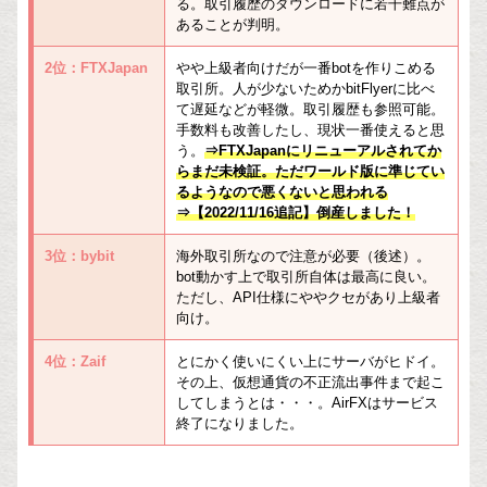
る。取引履歴のダウンロードに若干難点が
あることが判明。
2位：FTXJapan
やや上級者向けだが一番botを作りこめる
取引所。人が少ないためかbitFlyerに比べ
て遅延などが軽微。取引履歴も参照可能。
手数料も改善したし、現状一番使えると思
う。
⇒FTXJapanにリニューアルされてか
らまだ未検証。ただワールド版に準じてい
るようなので悪くないと思われる
⇒【2022/11/16追記】倒産しました！
3位：bybit
海外取引所なので注意が必要（後述）。
bot動かす上で取引所自体は最高に良い。
ただし、API仕様にややクセがあり上級者
向け。
4位：Zaif
とにかく使いにくい上にサーバがヒドイ。
その上、仮想通貨の不正流出事件まで起こ
してしまうとは・・・。AirFXはサービス
終了になりました。