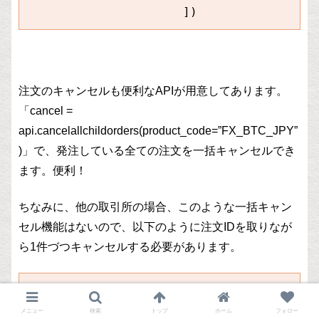
                      ])
注文のキャンセルも便利なAPIが用意してあります。
「cancel =
api.cancelallchildorders(product_code=”FX_BTC_JPY”
)」で、発注している全ての注文を一括キャンセルでき
ます。便利！
ちなみに、他の取引所の場合、このような一括キャン
セル機能はないので、以下のように注文IDを取りなが
ら1件づつキャンセルする必要があります。
    def cancelorder(self):

        result_check = self.get_api_call(
メニュー
検索
トップ
ホーム
フォロー