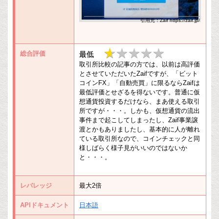
引用元：Zaif https://zaif.jp/
★
★★★★★
総合評価
最低
取引所比較の記事の方では、以前は高評価
★
とさせていただいたZaifですが、「ビット
コインFX」「自動売買」に限るならZaifは
★
最低評価とせざるを得ないです。普通に仮
想通貨投資するだけなら、まあ使える取引
★
所ですが・・・。しかも、仮想通貨の流出
事件まで起こしてしまったし、Zaif事業譲
★
渡とかもありましたし、基本的に人が離れ
ている取引所なので、コインチェックと同
様しばらく様子見がいいのではないか
と・・・。
レバレッジ
最大2倍
APIドキュメント
日本語