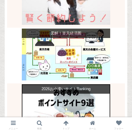
図解！楽天経済圏
2026お小遣いサイトRanking
メニュー
検索
トップ
ホーム
フォロー