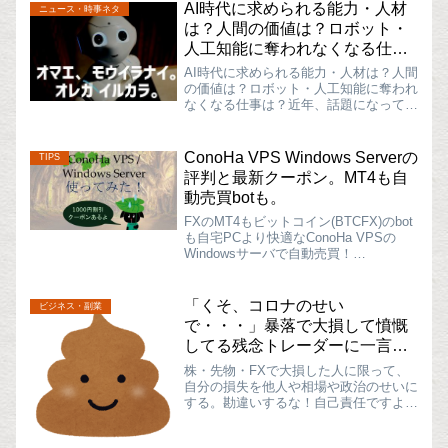
AI時代に求められる能力・人材
ニュース・時事ネタ
は？人間の価値は？ロボット・
人工知能に奪われなくなる仕事
は？
AI時代に求められる能力・人材は？人間
の価値は？ロボット・人工知能に奪われ
なくなる仕事は？近年、話題になってい
るニュース・テクノロジーの１つにロボ
ット・人工知能（AI）の話があります。
ChatGPTをはじめとする生成AIの登場
ConoHa VPS Windows Serverの
TIPS
以降、文章作成...
評判と最新クーポン。MT4も自
動売買botも。
FXのMT4もビットコイン(BTCFX)のbot
も自宅PCより快適なConoHa VPSの
Windowsサーバで自動売買！
MetaTrader4(MT4)でFX自動売買してい
る人や、pythonで作った自動売買プログ
ラムでビットコイン自動売...
「くそ、コロナのせい
ビジネス・副業
で・・・」暴落で大損して憤慨
してる残念トレーダーに一言い
いたい。
株・先物・FXで大損した人に限って、
自分の損失を他人や相場や政治のせいに
する。勘違いするな！自己責任ですよ？
ねえねえ？相場の暴落に巻き込まれちゃ
った？大損しちゃった？怒ってる？？そ