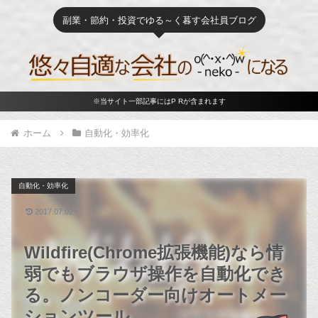
副業・節約・投資でゆる～く暮す会社員ブログ
※当サイト一部記事にはP Rが含まれます
ホーム
自動化・効率化
自動化・効率化
2017.07.02
Wildfire(Chrome拡張機能)なら情
弱でもブラウザ操作を自動化でき
る。ノンコーダー向けオートメー
ションツール。