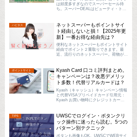
は頻度多すぎなのでスーパーセール待
ち。スーパーDEALはビューティ・トラ
ベルのみでOK「楽天市場って、いつも
お買い物マラソンやってるよね！」って
思いません？他にも楽天スーパーDEAL
ネットスーパーもポイントサイ
ハピタス
とかキャンペーンだらけ...
ト経由しないと損！【2025年更
新】一番お得な経由先は？
便利なネットスーパーもポイントサイト
経由でポイント２重取りできます。最
近、流行りのネットスーパー。荷物が重
くても、雨が降ってても、仕事が忙しく
ても、おうちで生鮮食品、惣菜、日用品
を買物できちゃう。スピーディーに自宅
Kyash Card 口コミ評判まとめ。
ポイントサイト
の玄関まで宅配してくれます...
キャンペーンは？改悪デメリッ
ト多数！代替リアルカードは？
Kyash（キャッシュ）キャンペーン情報
と代替VISAプリペイドカード引用元：
Kyash お買い物時にクレジットカード
の代わりに使うことで、ポイント還元を
1%上乗せできる便利なVISAプリペイド
カード「Kyash」もだいぶ知名度が上が
UWSCでログイン・ボタンクリ
TIPS
りまし...
ック操作に迷ったら読む。5つの
パターン別テクニック
ボタンも画像もOK。UWSCでWEBサイ