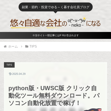
副業・節約・投資でゆる～く暮す会社員ブログ
※当サイト一部記事にはP Rが含まれます
ホーム
TIPS
TIPS
2025.04.29
python版・UWSC版 クリック自
動化ツール無料ダウンロード。パ
ソコン自動化放置で稼げ！