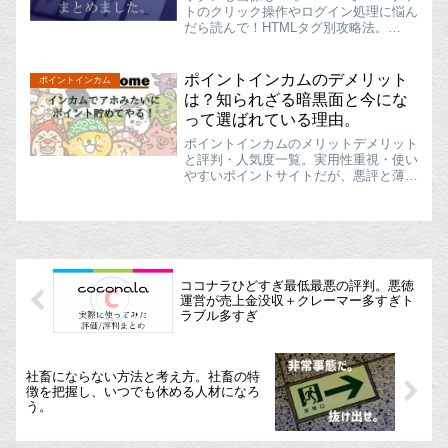
トのクリック操作やログイン処理に悩ん
だら読んで！HTMLタグ別攻略法。
UWSCでWEBサイトのボタンクリック
操作（IEのDOM操作）の処理を書くと
きに、サイトごとにログインページ等の
ポイントインカムのデメリット
ポイントインカム
HTMLが違うので...
は？知られざる暗黒面と今にな
って選ばれている理由。
ポイントインカムのメリットデメリット
と評判・人気度一覧。実用性重視・使い
やすいポイントサイトだが、悪評と薄暗
い過去が…。ポイントインカムの注意
点・デメリットぶっちゃけ悪い噂があ
る。理由とか危険性については後述。ポ
イ活初心者に優しい仕様＋無料...
ココナラひどすぎ最低最悪の評判。悪徳
運営が売上金没収＋クレーマー多すぎト
ラブル多すぎ
社畜にならない方法と考え方。社畜の特
徴を把握し、いつでも休める人材になろ
う。