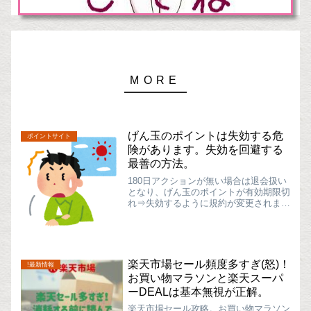
げん玉のポイントは失効する危
ポイントサイト
険があります。失効を回避する
最善の方法。
180日アクションが無い場合は退会扱い
となり、げん玉のポイントが有効期限切
れ⇒失効するように規約が変更されまし
た。注意が必要！大規模ポイントサイト
の１つである「げん玉」。使ってる人も
多いのではないかと思います。しかし、
残念ながら、2015/...
楽天市場セール頻度多すぎ(怒)！
!最新情報
お買い物マラソンと楽天スーパ
ーDEALは基本無視が正解。
楽天市場セール攻略。お買い物マラソン