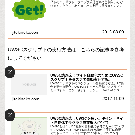
イトのスクリプト・プログラムは無料でご利用いただ
けます。ただし、あくまで本人利用に限ります。スク
リプト・プログラムの全てまたは一部の複製・コピ
ー・改変・2次配布・商用利用・販売等は一切禁止い
た...
2015.08.09
jitekineko.com
UWSCスクリプトの実行方法は、こちらの記事を参考
にしてください。
UWSC講座②：サイト自動化のためにUWSC
スクリプトをタスクで自動実行する。
UWSCスクリプトのスケジュール自動実行方法。PC操
作を完全自動化。UWSCはもちろん手動でスクリプト
を実行することができます。しかし、UWSCスクリプ
トで自動化を行う場合、完全に自動化するためには、
「定刻になったらパソコンが勝手にスクリプ...
2017.11.09
jitekineko.com
UWSC講座①：UWSCを用いたポイントサイ
ト自動化でラクラク副業収入(*^-^*)
UWSCとは？。PC操作を自動化できるフリーソフトで
す。UWSCとは、Windows上のPC操作を手軽に自動
化できるフリーソフトです(*^-^*)普段、パソコンを操