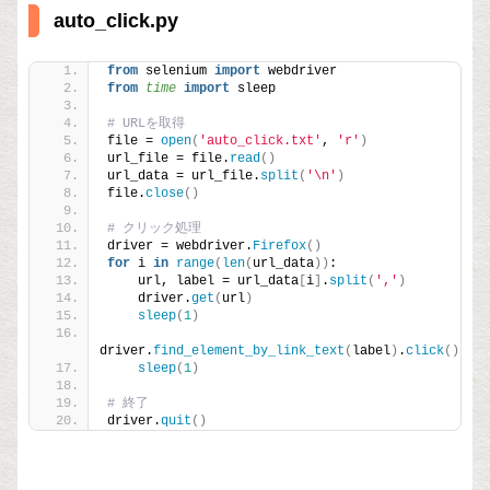
auto_click.py
from
 selenium 
import
 webdriver
from 
time
 import
 sleep
# URLを取得
file = 
open
(
'auto_click.txt'
, 
'r'
)
url_file = file.
read
()
url_data = url_file.
split
(
'\n'
)
file.
close
()
# クリック処理
driver = webdriver.
Firefox
()
for
 i 
in
range
(
len
(
url_data
))
:
    url, label = url_data
[
i
]
.
split
(
','
)
    driver.
get
(
url
)
sleep
(
1
)
driver.
find_element_by_link_text
(
label
)
.
click
()
sleep
(
1
)
# 終了
driver.
quit
()