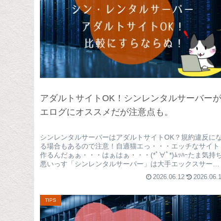
アダルトサイトOK！シンレンタルサーバー
エログにオススメだが注意点も。
シンレンタルサーバーはアダルトサイトOK？規約違反に
る場合もあるので注意！自適猫エっ・・・エッチなサイト
作るんだぁぁ・・・はぁはぁ・・・(*ﾟ∀ﾟ*)ﾑｯﾊｰたま気持
悪いっす「シンレンタルサーバー」は大手エックスサーバ
ーが運営する姉妹サ...
2026.06.12
2026.06.
TIPS