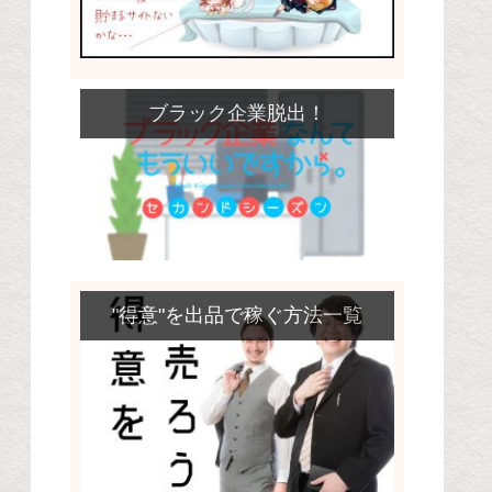
ブラック企業脱出！
"得意"を出品で稼ぐ方法一覧