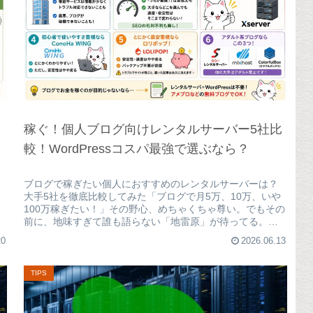
稼ぐ！個人ブログ向けレンタルサーバー5社比
較！WordPressコスパ最強で選ぶなら？
ブログで稼ぎたい個人におすすめのレンタルサーバーは？
大手5社を徹底比較してみた「ブログで月5万、10万、いや
100万稼ぎたい！」その野心、めちゃくちゃ尊い。でもその
前に、地味すぎて誰も語らない「地雷原」が待ってる。レ
ンタルサーバー選びをミス...
20
2026.06.13
TIPS