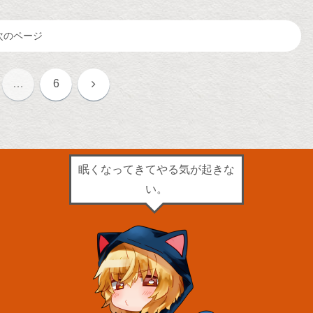
次のページ
次
…
6
へ
眠くなってきてやる気が起きな
い。