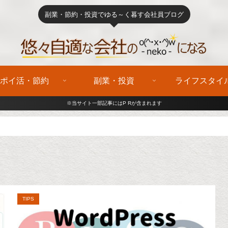
副業・節約・投資でゆる～く暮す会社員ブログ
ポイ活・節約
副業・投資
ライフスタイ
※当サイト一部記事にはP Rが含まれます
TIPS