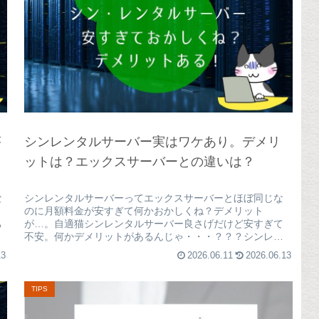
が
シンレンタルサーバー実はワケあり。デメリ
ットは？エックスサーバーとの違いは？
な
シンレンタルサーバーってエックスサーバーとほぼ同じな
のに月額料金が安すぎて何かおかしくね？デメリット
ち
が…。自適猫シンレンタルサーバー良さげだけど安すぎて
不安。何かデメリットがあるんじゃ・・・？？？シンレン
タルサーバーとエックスサーバーのどち...
13
2026.06.11
2026.06.13
TIPS