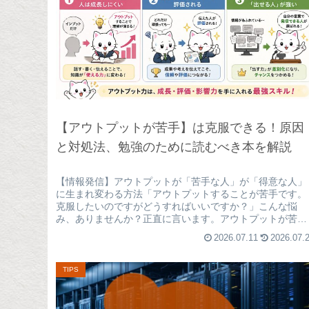
【アウトプットが苦手】は克服できる！原因
と対処法、勉強のために読むべき本を解説
【情報発信】アウトプットが「苦手な人」が「得意な人」
に生まれ変わる方法「アウトプットすることが苦手です。
克服したいのですがどうすればいいですか？」こんな悩
み、ありませんか？正直に言います。アウトプットが苦手
なまま放置すると、かなり損します。...
2026.07.11
2026.07.
TIPS