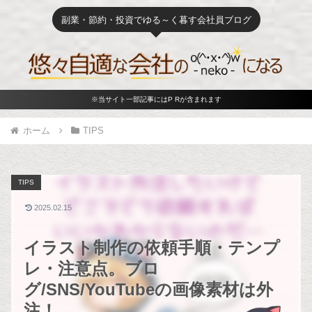
副業・節約・投資でゆる～く暮す会社員ブログ
※当サイト一部記事にはP Rが含まれます
ホーム
TIPS
TIPS
2025.02.15
イラスト制作の依頼手順・テンプ
レ・注意点。ブロ
グ/SNS/YouTubeの画像素材は外
注！