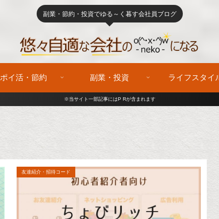
副業・節約・投資でゆる～く暮す会社員ブログ
ポイ活・節約
副業・投資
ライフスタイ
※当サイト一部記事にはP Rが含まれます
友達紹介・招待コード