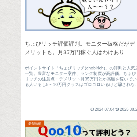
ちょびリッチ評価評判。モニター破格だがデ
メリットも。月35万円稼ぐ人はわけあり
ポイントサイト「ちょびリッチ(chobirich)」の評判と人気
一覧。豊富なモニター案件、ランク制度が高評価。ちょび
リッチの注意点・デメリット月35万円とか高額を稼いでい
る人いるし5～10万円クラスはゴロゴロいるけど騙されな
でね？(※詳...
2024.07.04
2025.08.
!最新情報