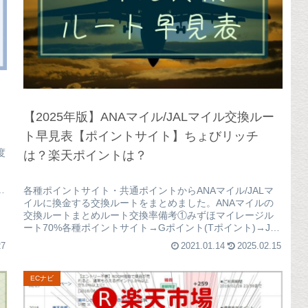
【2025年版】ANAマイル/JALマイル交換ルー
ト早見表【ポイントサイト】ちょびリッチ
度
は？楽天ポイントは？
い
各種ポイントサイト・共通ポイントからANAマイル/JALマ
イルに換金する交換ルートをまとめました。ANAマイルの
交換ルートまとめルート交換率備考①みずほマイレージル
ート70%各種ポイントサイト→Gポイント(Tポイント)→JR
キューポ→永久不...
27
2021.01.14
2025.02.15
ECナビ