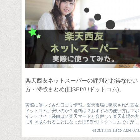
楽天西友ネットスーパーの評判とお得な使い
方・特徴まとめ(旧SEIYUドットコム)。
実際に使ってみた口コミ情報。楽天市場に吸収された西友
ドットコム。安いのか？送料は？おすすめの使い方は？ポ
イントサイト経由は？楽天マートと合併して楽天市場の方
に引き取られることになった旧SEIYUドットコムですが、
「楽天西友ネットスーパー」と...
2018.11.18
2024.07.