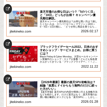
楽天市場のお得な日はいつ？「5のつく日」
と「18日」どっちがお得？ キャンペーン優
先順位解説。
楽天キャンペーン優先順位は？お得な買い方は？損し
たくない人は、スーパーセール＞マラソン＞18日＞
0・5日＞1日の順に。「どうせ同じ商品を買うなら、1
円でも多く得をしたい。」――そう思いながらも、な
2026.02.17
jitekineko.com
んとなく普段通りに買い物をしていませんか？も...
ブラックフライデーセール2022。日本のおす
すめショップ・サービスまとめ。お得に買う
には？
Black Friday＆Cyber Monday。大型セールキャンペー
ン実施中のショップ・ストアが多数！どんどん知名度
が上がってきている「ブラックフライデー」！！ご存
知ですか？アメリカ発祥の大型セールイベントである
2022.11.22
jitekineko.com
ブラックフライデー(Bl...
【2026年最新】最新の楽天SPU攻略法は？
結論「改悪ヒドイからもう無料のだけに絞っ
た方がいい」
【楽天市場】楽天SPUの内容や簡単に行える攻略方法
などを紹介します。だけど楽天はもう…楽天市場のお
買い物が劇的にオトクになる「楽天SPU」。しかし、
楽天SPUがどのようなものか分からない人は多いかと
2026.01.28
jitekineko.com
思います。そこで本記事では、楽天SPUの内...