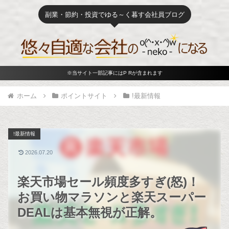
副業・節約・投資でゆる～く暮す会社員ブログ
※当サイト一部記事にはP Rが含まれます
ホーム
ポイントサイト
!最新情報
!最新情報
2026.07.20
楽天市場セール頻度多すぎ(怒)！
お買い物マラソンと楽天スーパー
DEALは基本無視が正解。