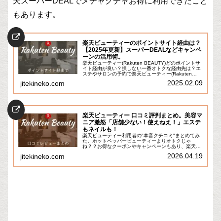
天スーパーDEALでメチャクチャお得に利用できたこと
もあります。
楽天ビューティーのポイントサイト経由は？
【2025年更新】スーパーDEALなどキャンペ
ーンの活用術。
楽天ビューティー(Rakuten BEAUTY)どのポイントサ
イト経由が良い？損しない一番オトクな経由先は？エ
ステやサロンの予約で楽天ビューティー(Rakuten
BEAUTY)を使っている人も多いでしょうポイントが貯
2025.02.09
jitekineko.com
まるし使えるし、キャン...
楽天ビューティー 口コミ評判まとめ。美容マ
ニア激怒「店舗少ない！使えねえ！」エステ
もネイルも！
楽天ビューティー利用者の"本音クチコミ"まとめてみ
た。ホットペッパービューティーよりオトクじゃ
ね？？お得なクーポンやキャンペーンもあり、楽天ポ
イントの獲得も消化もできる「楽天ビューティー
2026.04.19
jitekineko.com
(Rakuten Beauty)」使ってる？美容院やエ...