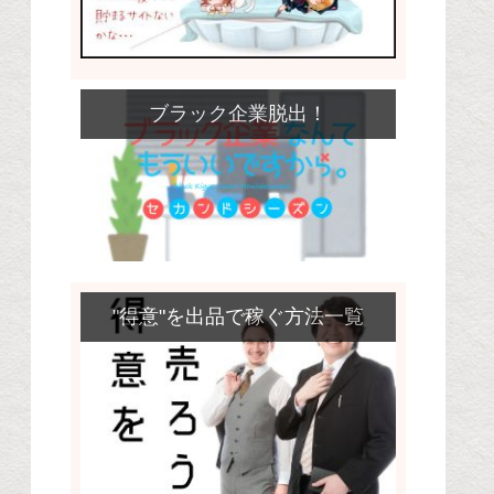
ブラック企業脱出！
"得意"を出品で稼ぐ方法一覧