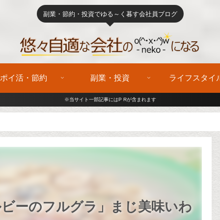
副業・節約・投資でゆる～く暮す会社員ブログ
ポイ活・節約
副業・投資
ライフスタイ
※当サイト一部記事にはP Rが含まれます
ルビーのフルグラ」まじ美味いわ