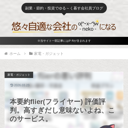
副業・節約・投資でゆる～く暮す会社員ブログ
※当サイト一部記事にはP Rが含まれます
ホーム
家電・ガジェット
家電・ガジェット
2026.03.23
本要約flier(フライヤー) 評価評
判。高すぎだし意味ないよね、こ
のサービス。