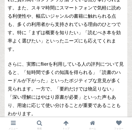
す。また、スキマ時間にスマートフォンで気軽に読め
る利便性や、幅広いジャンルの書籍に触れられる点
も、多くの利用者から支持されている理由のひとつで
す。特に「まずは概要を知りたい」「読むべき本を効
率よく選びたい」といったニーズにも応えてくれま
す。
さらに、実際にflierを利用している人の評判について見
ると、「短時間で多くの知識を得られる」「読書のハ
ードルが下がった」といったポジティブな意見が多く
見られます。一方で、「要約だけでは物足りない」
「深い理解にはやはり原書が必要」といった声もあ
り、用途に応じて使い分けることが重要であることも
わかります。
総合的に見ると、flierはまさに忙しい社会人にとっ
メニュー
検索
トップ
ホーム
フォロー