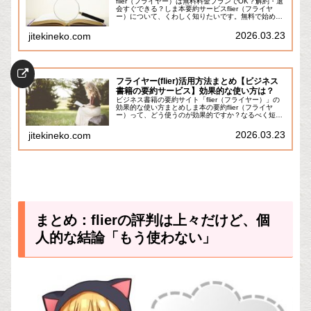
flier（フライヤー）は無料料金プランでOK？解約・退
会すぐできる？しま本要約サービスflier（フライヤ
ー）について、くわしく知りたいです。無料で始めら
れる料金プランなんかもあるんですか？無料プランも
有料プランも両方あります！本の要約 ...
2026.03.23
jitekineko.com
フライヤー(flier)活用方法まとめ【ビジネス
書籍の要約サービス】効果的な使い方は？
ビジネス書籍の要約サイト「flier（フライヤー）」の
効果的な使い方まとめしま本の要約flier（フライヤ
ー）って、どう使うのが効果的ですか？なるべく短時
間で、効率的にインプット量を増やしたいと思ってい
ます。そんな疑問を解決します。私は1ヶ...
2026.03.23
jitekineko.com
まとめ：flierの評判は上々だけど、個
人的な結論「もう使わない」