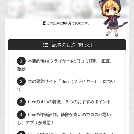
この記事は
約8分
で読めます。
記事の目次
本要約flier(フライヤー)の口コミ評判→正直、
微妙
本の要約サイト「flier（フライヤー）」につい
て
flierの４つの特徴＋３つのおすすめポイント
flierの評価評判。値段が高いのでコスパ悪い
し、アプリが最悪！