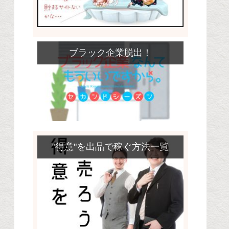
ブラック企業脱出！
"得意"を出品で稼ぐ方法一覧