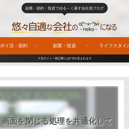
副業・節約・投資でゆる～く暮す会社員ブログ
ポイ活・節約
副業・投資
ライフスタイ
※当サイト一部記事にはP Rが含まれます
、画面を閉じる処理を共通化して