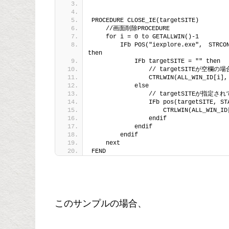
PROCEDURE CLOSE_IE(targetSITE)
    //画面削除PROCEDURE
    for i = 0 to GETALLWIN()-1
        IFb POS("iexplore.exe",　STRCON
then
            IFb targetSITE = "" then
                // targetSITEが
                CTRLWIN(ALL_WIN_ID[i],
            else
                // targetSITE
                IFb pos(targetSITE, ST
                    CTRLWIN(ALL_WIN_ID
                endif
            endif
        endif
    next
FEND
このサンプルの場合、