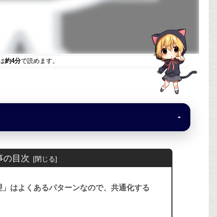
。
は
約4分
で読めます。
事の目次
処理」はよくあるパターンなので、共通化する