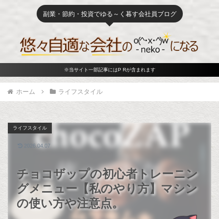
副業・節約・投資でゆる～く暮す会社員ブログ
※当サイト一部記事にはP Rが含まれます
ホーム
ライフスタイル
ライフスタイル
2026.04.07
チョコザップの初心者トレーニン
グメニュー【私のやり方】マシン
の使い方や注意点。