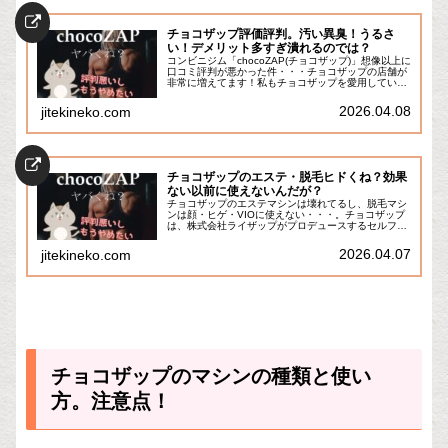
チョコザップ評価評判。汚い異臭！うるさ
い！デメリット多すぎ潰れるのでは？
コンビニジム「chocoZAP(チョコザップ)」想像以上に
口コミ評判が悪かった件・・・チョコザップの店舗が
非常に増えてます！私もチョコザップを愛用していて
日々トレーニングやエステに利用しているのですが、
これを知り合いとかに話すと、割と高頻度...
2026.04.08
jitekineko.com
チョコザップのエステ・脱毛ヒドくね？効果
ない以前に使えないんだが？
チョコザップのエステマシンは壊れてるし、脱毛マシ
ンは顔・ヒゲ・VIOに使えない・・・。チョコザップ
は、株式会社ライザップがプロデュースするセルフエ
ステサロンです。2022年1月にオープンし、全国各地
に店舗を展開しています。本来はトレーニング...
2026.04.07
jitekineko.com
チョコザップのマシンの種類と使い
方。注意点！