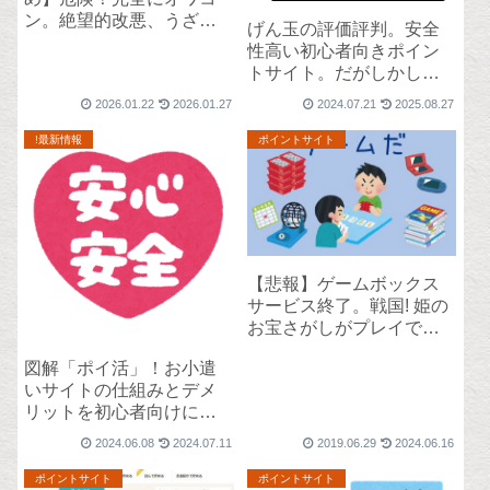
ン。絶望的改悪、うざい
げん玉の評価評判。安全
広告・宣伝メール…。
性高い初心者向きポイン
トサイト。だがしかし絶
望的に稼げない。
2026.01.22
2026.01.27
2024.07.21
2025.08.27
!最新情報
ポイントサイト
【悲報】ゲームボックス
サービス終了。戦国! 姫の
お宝さがしがプレイでき
るサイトは？
図解「ポイ活」！お小遣
いサイトの仕組みとデメ
リットを初心者向けに説
明。
2024.06.08
2024.07.11
2019.06.29
2024.06.16
ポイントサイト
ポイントサイト