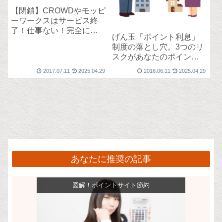
【閉鎖】CROWDやモッピ
ーワークスはサービス終
了！仕事ない！完全にオ
げん玉「ポイント利息」
ワコン！
制度の落とし穴。3つのリ
スクがあなたのポイント
を奪う。
2017.07.11
2025.04.29
2016.06.11
2025.04.29
あなたに推奨の記事
図解！ポイントサイト節約