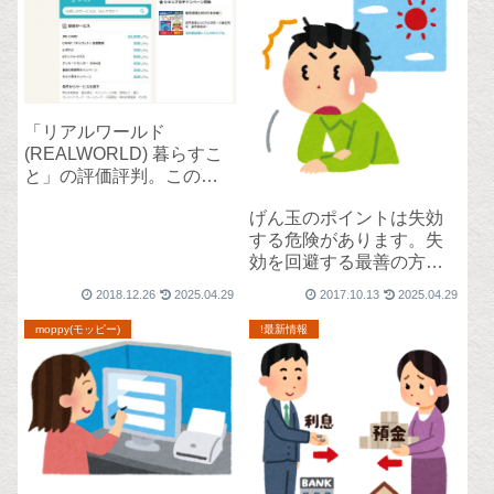
「リアルワールド
(REALWORLD) 暮らすこ
と」の評価評判。このサ
イトいる？
げん玉のポイントは失効
する危険があります。失
効を回避する最善の方
法。
2018.12.26
2025.04.29
2017.10.13
2025.04.29
moppy(モッピー)
!最新情報