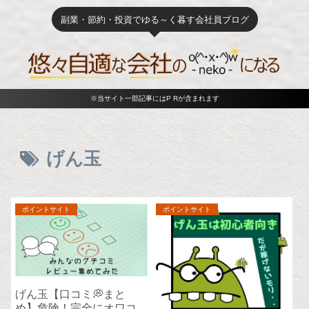
副業・節約・投資でゆる～く暮す会社員ブログ
※当サイト一部記事にはP Rが含まれます
げん玉
ポイントサイト
ポイントサイト
げん玉【口コミ💭まと
め】危険！完全にオワコ