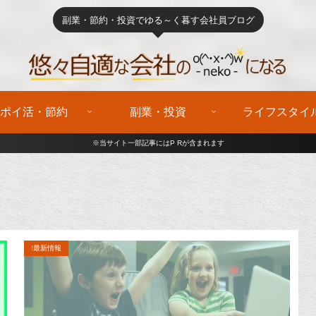
副業・節約・投資でゆる～く暮す会社員ブログ
ポイ活・節約
副業・投資
ライフスタイ
※当サイト一部記事にはP Rが含まれます
!最新情報