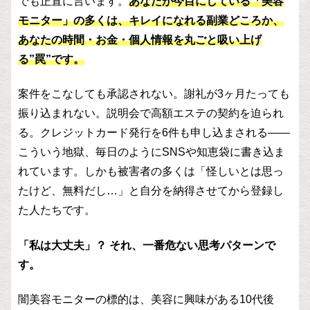
でも正直に言います。
あなたが今目にしている「美容
モニター」の多くは、キレイになれる副業どころか、
あなたの時間・お金・個人情報を丸ごと吸い上げ
る”罠”です。
案件をこなしても承認されない。謝礼が3ヶ月たっても
振り込まれない。説明会で高額エステの契約を迫られ
る。クレジットカード発行を6件も申し込まされる——
こういう地獄、毎日のようにSNSや知恵袋に書き込ま
れています。しかも被害者の多くは「怪しいとは思っ
たけど、無料だし…」と自分を納得させてから登録し
た人たちです。
「私は大丈夫」？ それ、一番危ない思考パターンで
す。
闇美容モニターの標的は、美容に興味がある10代後