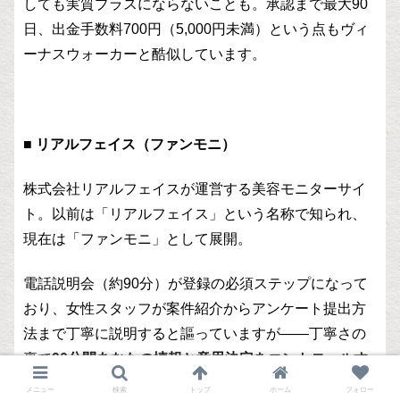
しても実質プラスにならないことも。承認まで最大90
日、出金手数料700円（5,000円未満）という点もヴィ
ーナスウォーカーと酷似しています。
■ リアルフェイス（ファンモニ）
株式会社リアルフェイスが運営する美容モニターサイ
ト。以前は「リアルフェイス」という名称で知られ、
現在は「ファンモニ」として展開。
電話説明会（約90分）が登録の必須ステップになって
おり、女性スタッフが案件紹介からアンケート提出方
法まで丁寧に説明すると謳っていますが——丁寧さの
裏で
90分間あなたの情報と意思決定をコントロールす
る時間
でもあります。問い合わせは電話不可でフォー
メニュー
検索
トップ
ホーム
フォロー