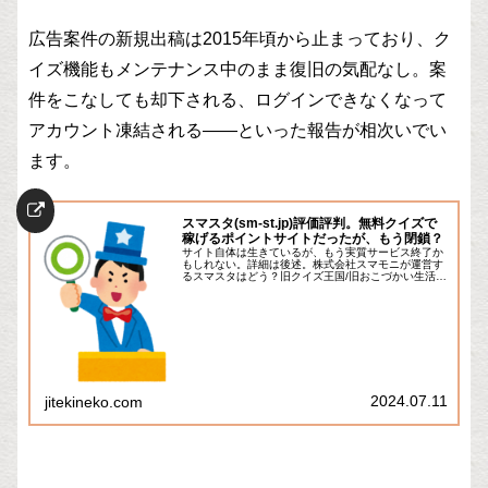
広告案件の新規出稿は2015年頃から止まっており、ク
イズ機能もメンテナンス中のまま復旧の気配なし。案
件をこなしても却下される、ログインできなくなって
アカウント凍結される——といった報告が相次いでい
ます。
スマスタ(sm-st.jp)評価評判。無料クイズで
稼げるポイントサイトだったが、もう閉鎖？
サイト自体は生きているが、もう実質サービス終了か
もしれない。詳細は後述。株式会社スマモニが運営す
るスマスタはどう？旧クイズ王国/旧おこづかい生活か
ら何が変わった？クイズで稼ぐなら良い！株式会社ス
マモニが運営する、比較的新しいポイントサイトの...
2024.07.11
jitekineko.com