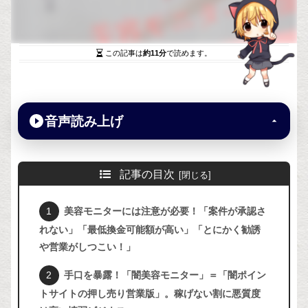
この記事は
約11分
で読めます。
音声読み上げ
記事の目次
美容モニターには注意が必要！「案件が承認さ
れない」「最低換金可能額が高い」「とにかく勧誘
や営業がしつこい！」
手口を暴露！「闇美容モニター」＝「闇ポイン
トサイトの押し売り営業版」。稼げない割に悪質度