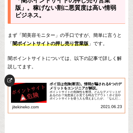
「闇ポイントサイトの押し売り営業
版」。稼げない割に悪質度は高い情弱
ビジネス。
まず「闇美容モニター」の手口ですが、簡単に言うと
「
闇ポイントサイトの押し売り営業版
」です。
闇ポイントサイトについては、以下の記事で詳しく解
説してます。
ポイ活は危険(断言)。情弱が騙される6つのデ
メリットをエンジニアが解説。
ポイントサイトの危険性を整理。どんなデメリットが
あるのか？知恵袋とか見てる時点でアウト！ポイ活や
ポイントサイトを使う人も増えましたが、「なんだか
怪しい…胡散臭い…」「個人情報取られたり詐欺られ
たり迷惑メールきたり危険なんじゃないの？」って
2021.06.23
jitekineko.com
思...