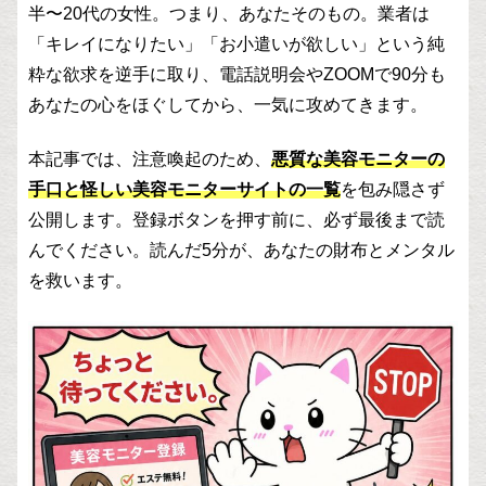
半〜20代の女性。つまり、あなたそのもの。業者は
「キレイになりたい」「お小遣いが欲しい」という純
粋な欲求を逆手に取り、電話説明会やZOOMで90分も
あなたの心をほぐしてから、一気に攻めてきます。
本記事では、注意喚起のため、
悪質な美容モニターの
手口と怪しい美容モニターサイトの一覧
を包み隠さず
公開します。登録ボタンを押す前に、必ず最後まで読
んでください。読んだ5分が、あなたの財布とメンタル
を救います。