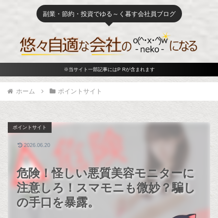
副業・節約・投資でゆる～く暮す会社員ブログ
※当サイト一部記事にはP Rが含まれます
ホーム
ポイントサイト
ポイントサイト
2026.06.20
危険！怪しい悪質美容モニターに
注意しろ！スマモニも微妙？騙し
の手口を暴露。